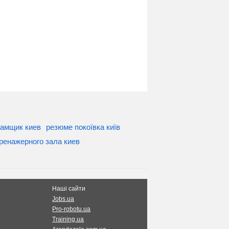
рамщик киев
резюме покоївка київ
ренажерного зала киев
Наші сайти
Jobs.ua
Pro-robotu.ua
Training.ua