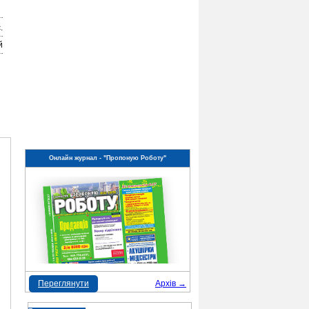
.
й
Онлайн журнал - "Пропоную Роботу"
Переглянути
Архів →