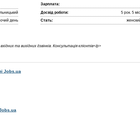
Зарплата:
льницький
Досвід роботи:
5 рок. 5 міc
очий день
Стать:
женски
хідних та вихідних дзвінків. Консультація клієнтів</p>
лі Jobs.ua
Jobs.ua