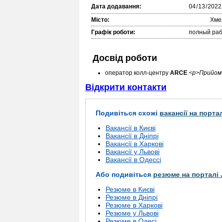
Дата додавання:
Місто:
Хме
Графік роботи:
полный раб
Досвід роботи
оператор колл-центру
ARCE
<p>Прийом в
Відкрити контакти
Подивіться схожі
вакансії на порта
Вакансії в Києві
Вакансії в Дніпрі
Вакансії в Харкові
Вакансії у Львові
Вакансії в Одессі
Або подивіться
резюме на порталі 
Резюме в Києві
Резюме в Дніпрі
Резюме в Харкові
Резюме у Львові
Резюме в Одесі