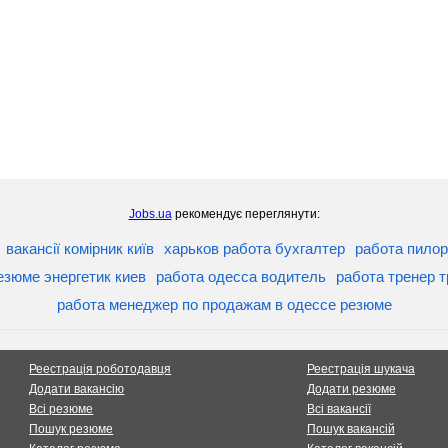
Jobs.ua
рекомендує переглянути:
вакансії комірник київ
харьков работа бухгалтер
работа пило
езюме энергетик киев
работа одесса водитель
работа тренер т
работа менеджер по продажам в одессе резюме
Реестрація роботодавця
Реестрація шукача
Додати вакансію
Додати резюме
Всі резюме
Всі вакансії
Пошук резюме
Пошук вакансій