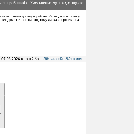
и співробітників в Хмельницькому швидко, шукаю
 з мінімальним досвідом роботи або віддати перевагу
 окладом? Питань багато, тому ласкаво просимо на
 07.08.2026 в нашій базі:
299 вакансій
,
282 резюме