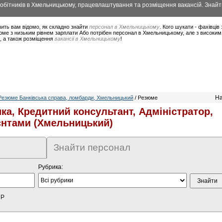
бітників в Хмельницькому, працевлаштування та розміщення вакансій. Знайт
ить вам відомо, як складно знайти
персонал в Хмельницькому
. Кого шукати - фахівців
юме з низьким рівнем зарплати Або потрібен персонал в Хмельницькому, але з високим
в, а також розміщення
вакансії в Хмельницькому
!
На
Резюме Банківська справа, ломбарди, Хмельницький
/ Резюме
ка, Кредитний консультант, Адміністратор,
єнтами (Хмельницький)
Знайти персонал
Рубрика:
HP