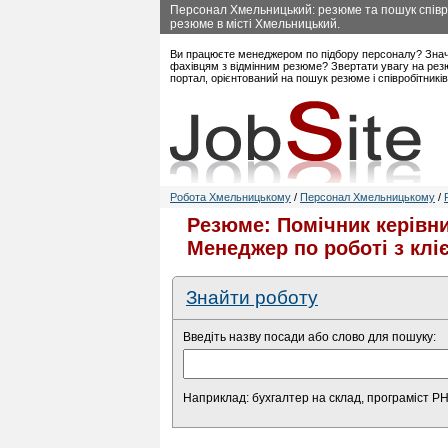
Персонал Хмельницький: резюме та пошук співро
резюме в місті Хмельницький.
Ви працюєте менеджером по підбору персоналу? Знач
фахівцям з відмінним резюме? Звертати увагу на рез
портал, орієнтований на пошук резюме і співробітникі
Робота Хмельницькому
/
Персонал Хмельницькому
/
Резюме: Помічник керівни
Менеджер по роботі з клі
Знайти роботу
Введіть назву посади або слово для пошуку:
Наприклад: бухгалтер на склад, програміст P