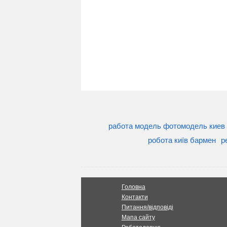
работа модель фотомодель киев
робота київ бармен
р
Головна
Контакти
Питання/відповіді
Мапа сайту