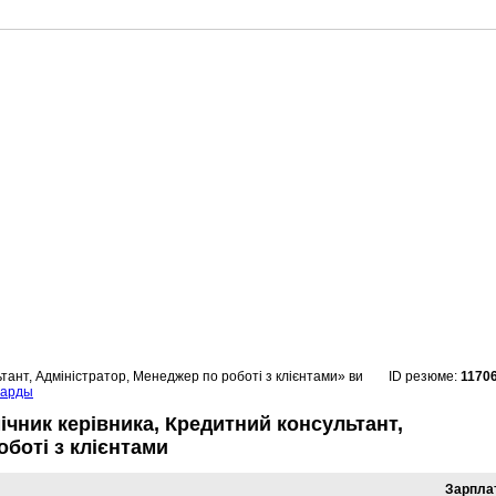
тант, Адміністратор, Менеджер по роботі з клієнтами» ви
ID резюме:
1170
барды
чник керівника, Кредитний консультант,
боті з клієнтами
Зарпла