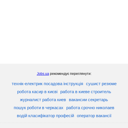
Jobs.ua
рекомендує переглянути:
технік-електрик посадова інструкція
сушист резюме
робота касир в києві
работа в киеве строитель
журналист работа киев
вакансии секретарь
пошук роботи в черкасах
работа срочно николаев
водій класифікатор професій
оператор вакансії