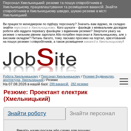
Персонал Хмельницький: резюме та пошук співробітників в
Хмельницькому, працевлаштування та розміщення вакансій. Знайти
співробітників в Хмельницькому швидко, шукаю резюме в місті
Хмельницький.
Ви працюєте менеджером по підбору персоналу? Значить вам відомо, як складно
знайти
персонал в Хмельницькому
. Кого шукати - фахівців з мінімальним досвідом
роботи або віддати перевагу фахівцям з відмінним резюме? Звертати увагу на
резюме з низьким рівнем зарплати Або потрібен персонал в Хмельницькому, але з
високим окладом? Питань багато, тому ласкаво просимо на портал, орієнтований
на пошук резюме і співробітників, а також розміщення
вакансії в Хмельницькому
!
Робота Хмельницькому
/
Персонал Хмельницькому
/
Резюме Будівництво,
архітектура, Хмельницький
/ Резюме
На 07.08.2026 в нашій базі:
299 вакансій
,
282 резюме
Резюме: Проектант електрик
(Хмельницький)
Знайти роботу
Знайти персонал
Введіть назву посади або слово для пошуку: