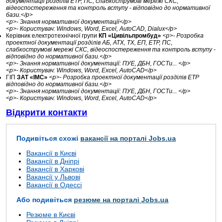
документації розділів ЕТР, ПС, слабкострумові мережі СКС,
відеоспостереження та контроль вступу - відповідно до нормативної
бази.</p>
<p>- Знання нормативної документації</p>
<p>- Користувач: Windows, Word, Excel, AutoCAD, Dialux</p>
Керівник електротехнічної групи
КП «Цивільпромбуд»
<p>- Розробка
проектної документації розділів АБ, АТХ, ТХ, ЕП, ЕТР, ПС,
слабкострумові мережі СКС, відеоспостереження та контроль вступу -
відповідно до нормативної бази.</p>
<p>- Знання нормативної документації: ПУЕ, ДБН, ГОСТи... </p>
<p>- Користувач: Windows, Word, Excel, AutoCAD</p>
ГІП
ЗАТ «ІМС»
<p>- Розробка проектної документації розділів ЕТР
відповідно до нормативної бази.</p>
<p>- Знання нормативної документації: ПУЕ, ДБН, ГОСТи... </p>
<p>- Користувач: Windows, Word, Excel, AutoCAD</p>
Відкрити контакти
Подивіться схожі
вакансії на порталі Jobs.ua
Вакансії в Києві
Вакансії в Дніпрі
Вакансії в Харкові
Вакансії у Львові
Вакансії в Одессі
Або подивіться
резюме на порталі Jobs.ua
Резюме в Києві