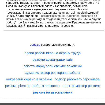
допоможе Вам легко знайти роботу в Хмельницькому. Пошук роботи в
Хмельницькому за ключовим словом і зарплатою, детальною
статистикою нових надходжень за спеціальностями. На сайті
представлені як агентства працевлаштування, так і провідні компанії.
Великий банк оголошень і
вакансії в рубриці Транспорт, автосервіс
з
можливістю знайти роботу як студентам, так і керівникам. Якщо "шукаю
роботу" про Вас - тоді Ви потрапили за адресою! Працевлаштування в
Хмельницький і вакансії Хмельницькому на Jobsite.
Jobs.ua
рекомендує переглянути:
права работников на охрану труда
резюме арматурщик київ
работа мариуполь свежие вакансии
администратор ресторана работа
конференц сервис в украине
подбор рабочего персонала
резюме ріелтор
работа черкассы
электромонтер резюме
резюме на автомеханіка