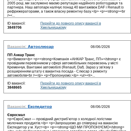
2005 році, ми заслужено маємо репутацію надійного роботодавця та
партнера. Наш автопарк налічує понад 40 вантажівок DAF і Renault із
рефрижераторами, а також власну ремонтну базу.</p> <p><strong><br
/><...
ID вакансії:
Перейти до повного опису вакансії в
3849706
Хмельницькому
Вакансія:
Автослюсар
ПП Анкар Транс
<p>Вимоги</p> <p><strong>Компанія «АНКАР Транс, ПП»</strong> є
провідним перевізником у сфері автомобільних перевезень у місті
Кременчук. Вантажні автомобілі (Renault, Daf). Зараз у зв’язку з
розширенням штату є вакантна посада - Слюсар з ремонту
автомобілів<br /></p> <p>Пропонуємо:</p> <ul><li>...
ID вакансії:
Перейти до повного опису вакансії в
3848665
Хмельницькому
Вакансія:
Експедитор
Євросмал
<p>ЄвроСмал — провідний дистриб’ютор з холодної логістики
молочних продуктів.</p> <p>Запрошуємо до співпраці на вакансію
Експедитор у м. Хуст</p> <p><strong>ЩО МИ ПРОПОНУЄМО</strong>