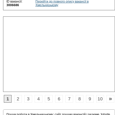
ID вакансії:
Перейти до повного опису вакансії в
3006686
Хмельницькому
»
1
2
3
4
5
6
7
8
9
10
Пошук роботи в Хмельницькому: сайт пошуку вакансій і резюме Jobsite