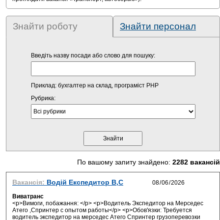
Знайти роботу
Знайти персонал
Введіть назву посади або слово для пошуку:
Приклад: бухгалтер на склад, програміст PHP
Рубрика:
По вашому запиту знайдено:
2282 вакансій
Вакансія:
Водій Експедитор В,С
Виватранс
<p>Вимоги, побажання: </p> <p>Водитель Экспедитор на Мерседес
Атего ,Спринтер с опытом работы</p> <p>Обов'язки: Требуется
водитель экспедитор на мерседес Атего Спринтер грузоперевозки