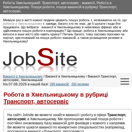
Робота Хмельницький: Транспорт, автосервіс - вакансії, Робота в
Хмельницькому. Пошук роботи, пошук вакансій в рубриці Транспорт,
автосервіс.
Мінімум раз в житті кожної людини цікавить пошук роботи. І, незважаючи на те, що
робота в Хмельницькому
є завжди, багато хто не знає, де її шукати і куди йти
працювати. Що вибрати - вакансії в Хмельницькому в невеликих фірмах або ж
здійснювати пошук роботи в корпораціях? Що краще: робота в Хмельницькому або
виїхати в інше місто або навіть країну? Питань багато, тому ласкаво просимо на
портал, орієнтований на пошук роботи і вакансій, а також розміщення резюме в
Хмельницькому!
Вакансії в Хмельницькому
/ Вакансії в Хмельницькому / Вакансії Транспорт,
автосервіс, Хмельницький
На 07.08.2026 в нашій базі:
299 вакансій
,
282 резюме
Робота в Хмельницькому в рубриці
Транспорт, автосервіс
На сайті Jobsite ви можете знайти вакансії і роботу в сфері
Транспорт,
автосервіс
в Хмельницькому. Ми пропонуємо якісний пошук роботи і
постійно оновлювану базу вакансій для фахівців з кожного з напрямів.
Ви можете шукати вакансії по конкретних спеціальностях (наприклад,
проглядати вакансії «Транспорт, автосервіс»).