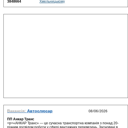
3848664
Хмельницькому
Вакансія:
Автослюсар
ПП Анкар Транс
<p>«АНКАР Транс» — це сучасна транспортна компанія з понад 20-
річним досвідом роботи у сфері вантажних перевезень. Засновані в