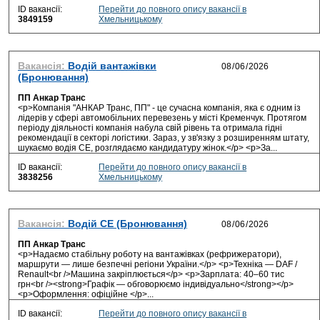
ID вакансії:
Перейти до повного опису вакансії в
3849159
Хмельницькому
Вакансія:
Водій вантажівки
(Бронювання)
ПП Анкар Транс
<p>Компанія "АНКАР Транс, ПП" - це сучасна компанія, яка є одним із
лідерів у сфері автомобільних перевезень у місті Кременчук. Протягом
періоду діяльності компанія набула свій рівень та отримала гідні
рекомендації в секторі логістики. Зараз, у зв'язку з розширенням штату,
шукаємо водія СЕ, розглядаємо кандидатуру жінок.</p> <p>За...
ID вакансії:
Перейти до повного опису вакансії в
3838256
Хмельницькому
Вакансія:
Водій СЕ (Бронювання)
ПП Анкар Транс
<p>Надаємо стабільну роботу на вантажівках (рефрижератори),
маршрути — лише безпечні регіони України.</p> <p>Техніка — DAF /
Renault<br />Машина закріплюється</p> <p>Зарплата: 40–60 тис
грн<br /><strong>Графік — обговорюємо індивідуально</strong></p>
<p>Оформлення: офіційне </p>...
ID вакансії:
Перейти до повного опису вакансії в