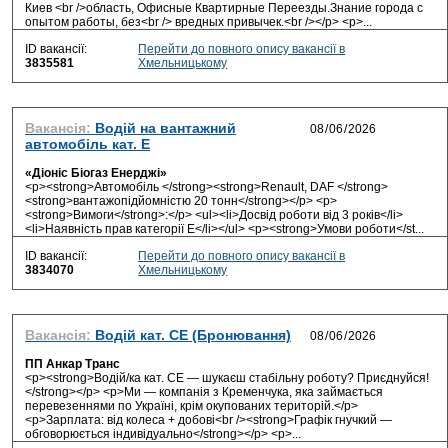
Киев <br />область, Офисные Квартирные Переезды.Знание города с
опытом работы, без<br /> вредных привычек.<br /></p> <p>...
ID вакансії:
Перейти до повного опису вакансії в
3835581
Хмельницькому
Вакансія:
Водій на вантажний
автомобіль кат. Е
«Діоніс Біогаз Енерджі»
<p><strong>Автомобіль </strong><strong>Renault, DAF </strong>
<strong>вантажопідйомністю 20 тонн</strong></p> <p>
<strong>Вимоги</strong>:</p> <ul><li>Досвід роботи від 3 років</li>
<li>Наявність прав категорії Е</li></ul> <p><strong>Умови роботи</st...
ID вакансії:
Перейти до повного опису вакансії в
3834070
Хмельницькому
Вакансія:
Водій кат. СЕ (Бронювання)
ПП Анкар Транс
<p><strong>Водій/ка кат. CE — шукаєш стабільну роботу? Приєднуйся!
</strong></p> <p>Ми — компанія з Кременчука, яка займається
перевезеннями по Україні, крім окупованих територій.</p>
<p>Зарплата: від колеса + добові<br /><strong>Графік гнучкий —
обговорюється індивідуально</strong></p> <p>...