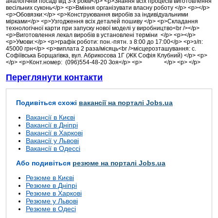
аналогічній посаді від 3-х років</p> <p>Знання всіх процесів виготовлення
весільних суконь</p> <p>Вміння організувати власну роботу </p> <p></p>
<p>Обовязки:</p> <p>Конструювання виробів за індивідуальними
мірками</p> <p>Узгодження всіх деталей пошиву </p> <p>Складання
технологічної карти при запуску нової моделі у виробництво<br /></p>
<p>Виготовлення лекал виробів в установлені терміни </p> <p></p>
<p>Умови:</p> <p>графік роботи: пон.-пятн. з 8:00 до 17:00</p> <p>з/п:
45000 грн</p> <p>виплата 2 раза/місяць<br />місцерозташування: с.
Софіївська Борщагівка, вул. Абрикосова 1Г (ЖК Софія Клубний) </p> <p>
</p> <p>Конт.номер: (096)554-48-20 Зоя</p> <p> </p> <p> </p>
Переглянути контакти
Подивіться схожі
вакансії на порталі Jobs.ua
Вакансії в Києві
Вакансії в Дніпрі
Вакансії в Харкові
Вакансії у Львові
Вакансії в Одессі
Або подивіться
резюме на порталі Jobs.ua
Резюме в Києві
Резюме в Дніпрі
Резюме в Харкові
Резюме у Львові
Резюме в Одесі