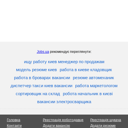
Jobs.ua
рекомендує переглянути:
ищу работу киев менеджер по продажам
модель резюме киев
работа в киеве кладовщик
работа в броварах вакансии
резюме автомеханик
диспетчер такси киев вакансии
работа маркетологом
сортировщик на склад
робота начальник в києві
вакансии электросварщика
Головна
Реестрація роботодавця
Реестрація шукача
Контакти
Додати вакансію
Додати резюме