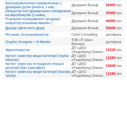
Брошурувальниця-пакувальниця у
Друкарня Вольф
20000
грн.
друкарню (ручні роботи, з нав...
Оператор постдрукарського обладнання
Друкарня Вольф
35000
грн.
на виробництво (з навча...
Різальник поліграфічної продукції-
Друкарня Вольф
40000
грн.
оператор різальних машин (...
Друкар офсетного друку
Друкарня Вольф
50000
грн.
Ретушер, кольорокоректор
Color Consulting
договірна
ТОВ «ІТ-Шаг»
Graphic Designer + AI Mentor
договірна
Вінниця
ДП «ДАО
Звукооператор
15220
грн.
«РадіоБенд Олексн...
Артист оркестру вищої категорії (труба-
ДП «ДАО
12284
грн.
піколло)
«РадіоБенд Олексн...
Артист оркестру естрадного першої
ДП «ДАО
10649
грн.
категорії (бас-саксофон)
«РадіоБенд Олексн...
Артист оркестру вищої категорії (басова
ДП «ДАО
12180
грн.
труба)
«РадіоБенд Олексн...