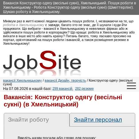
Вакансія Конструктор одягу (весільні сукні), Хмельницький. Пошук роботи в
Хмельницькому - Робота Конструктор одягу (весільні сукні) (Шметтерлінг).
Шукаю роботу в Хмельницькому.
Мінімум раз в житті кожної людини цікавить пошук роботи. І, незважаючи на те, що
робота в Хмельницькому
є завжди, багато хто не знає, де її шукати і куди йти
працювати. Що вибрати - вакансії в Хмельницькому в невеликих фірмах або ж
здійснювати пошук роботи в корпораціях? Що краще: робота в Хмельницькому або
виїхати в інше місто або навіть країну? Питань багато, тому ласкаво просимо на
портал, орієнтований на пошук роботи і вакансій, а також розміщення резюме в
Хмельницькому!
вакансії Хмельницькому
/
вакансії Дизайн, творчість
/ Конструктор одягу (весільні
сукні)
На 07.08.2026 в нашій базі:
299 вакансій
,
282 резюме
Вакансія: Конструктор одягу (весільні
сукні) (в Хмельницький)
Знайти роботу
Знайти персонал
Введіть назву посади або слово для пошуку: