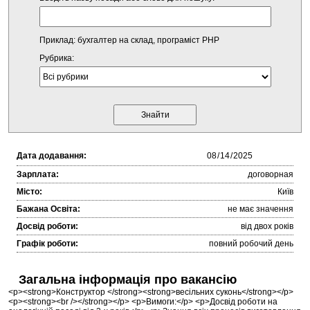
Приклад: бухгалтер на склад, програміст PHP
Рубрика:
Дата додавання:
Зарплата:
договорная
Місто:
Київ
Бажана Освіта:
не має значення
Досвід роботи:
від двох років
Графік роботи:
повний робочий день
Загальна інформація про вакансію
<p><strong>Конструктор </strong><strong>весільних суконь</strong></p>
<p><strong><br /></strong></p> <p>Вимоги:</p> <p>Досвід роботи на