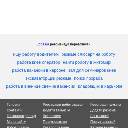
Jobs.ua
рекомендує переглянути:
ищу работу водителем
резюме слюсар¤ на роботу
работа киев оператор
найти роботу в житомирі
работа вакансии в херсоне
зал для семинаров киев
экскаваторщик резюме
поиск прораба
работа в виннице свежие вакансии
кладовщик в харькове
Головна
Реестрація роботодавця
Реестрація шукача
Контакти
Додати вакансію
Додати резюме
Питання/відповіді
Всі резюме
Всі вакансії
Мапа сайту
Пошук резюме
Пошук вакансій
Роботодавцю
Каталог резюме
Каталог вакансій