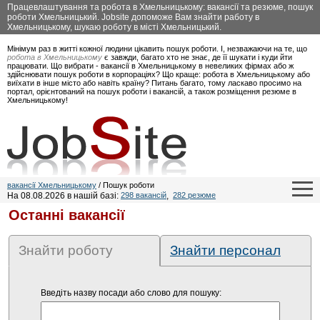
Працевлаштування та робота в Хмельницькому: вакансії та резюме, пошук
роботи Хмельницький. Jobsite допоможе Вам знайти работу в
Хмельницькому, шукаю роботу в місті Хмельницький.
Мінімум раз в житті кожної людини цікавить пошук роботи. І, незважаючи на те, що
робота в Хмельницькому
є завжди, багато хто не знає, де її шукати і куди йти
працювати. Що вибрати - вакансії в Хмельницькому в невеликих фірмах або ж
здійснювати пошук роботи в корпораціях? Що краще: робота в Хмельницькому або
виїхати в інше місто або навіть країну? Питань багато, тому ласкаво просимо на
портал, орієнтований на пошук роботи і вакансій, а також розміщення резюме в
Хмельницькому!
вакансії Хмельницькому
/ Пошук роботи
На 08.08.2026 в нашій базі:
298 вакансій
,
282 резюме
Останні вакансії
Знайти роботу
Знайти персонал
Введіть назву посади або слово для пошуку: