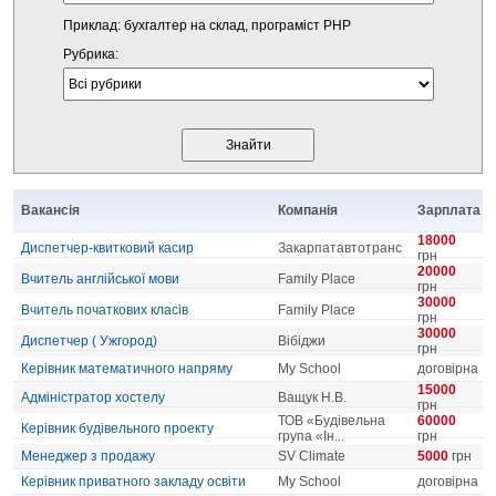
Приклад: бухгалтер на склад, програміст PHP
Рубрика:
Вакансія
Компанія
Зарплата
18000
Диспетчер-квитковий касир
Закарпатавтотранс
грн
20000
Вчитель англійської мови
Family Place
грн
30000
Вчитель початкових класів
Family Place
грн
30000
Диспетчер ( Ужгород)
Вібіджи
грн
Керівник математичного напряму
My School
договірна
15000
Адміністратор хостелу
Ващук Н.В.
грн
ТОВ «Будівельна
60000
Керівник будівельного проекту
група «Ін...
грн
Менеджер з продажу
SV Climate
5000
грн
Керівник приватного закладу освіти
My School
договірна