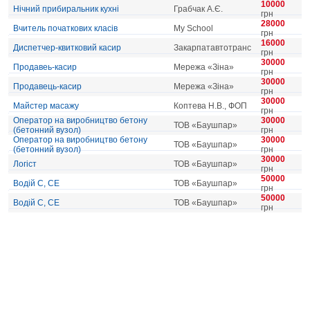
10000
Нічний прибиральник кухні
Грабчак А.Є.
грн
28000
Вчитель початкових класів
My School
грн
16000
Диспетчер-квитковий касир
Закарпатавтотранс
грн
30000
Продавеь-касир
Мережа «Зіна»
грн
30000
Продавець-касир
Мережа «Зіна»
грн
30000
Майстер масажу
Коптева Н.В., ФОП
грн
Оператор на виробництво бетону
30000
ТОВ «Баушпар»
(бетонний вузол)
грн
Оператор на виробництво бетону
30000
ТОВ «Баушпар»
(бетонний вузол)
грн
30000
Логіст
ТОВ «Баушпар»
грн
50000
Водій С, СЕ
ТОВ «Баушпар»
грн
50000
Водій С, СЕ
ТОВ «Баушпар»
грн