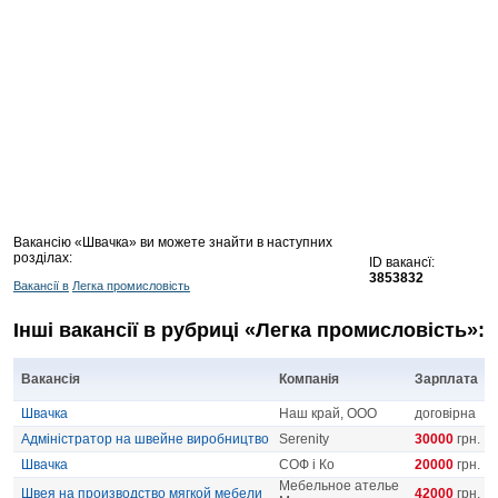
Вакансію «Швачка» ви можете знайти в наступних
розділах:
ID вакансї:
3853832
Вакансії в
Легка промисловість
Інші вакансії в рубриці «Легка промисловість»:
Вакансія
Компанія
Зарплата
Швачка
Наш край, ООО
договірна
Адміністратор на швейне виробництво
Serenity
30000
грн.
Швачка
СОФ і Ко
20000
грн.
Мебельное ателье
Швея на производство мягкой мебели
42000
грн.