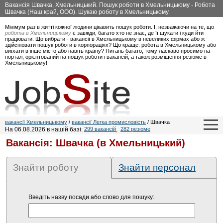
Вакансія Швачка, Хмельницький. Пошук роботи в Хмельницькому - Робота
Швачка (Наш край, ООО). Шукаю роботу в Хмельницькому.
Мінімум раз в житті кожної людини цікавить пошук роботи. І, незважаючи на те, що
робота в Хмельницькому
є завжди, багато хто не знає, де її шукати і куди йти
працювати. Що вибрати - вакансії в Хмельницькому в невеликих фірмах або ж
здійснювати пошук роботи в корпораціях? Що краще: робота в Хмельницькому або
виїхати в інше місто або навіть країну? Питань багато, тому ласкаво просимо на
портал, орієнтований на пошук роботи і вакансій, а також розміщення резюме в
Хмельницькому!
вакансії Хмельницькому
/
вакансії Легка промисловість
/ Швачка
На 06.08.2026 в нашій базі:
299 вакансій
,
282 резюме
Вакансія: Швачка (в Хмельницький)
Знайти роботу
Знайти персонал
Введіть назву посади або слово для пошуку: