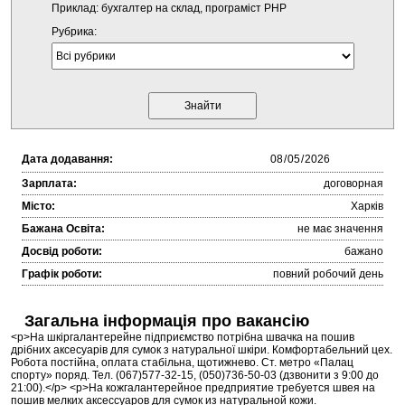
Приклад: бухгалтер на склад, програміст PHP
Рубрика:
Дата додавання:
Зарплата:
договорная
Місто:
Харків
Бажана Освіта:
не має значення
Досвід роботи:
бажано
Графік роботи:
повний робочий день
Загальна інформація про вакансію
<p>На шкіргалантерейне підприємство потрібна швачка на пошив
дрібних аксесуарів для сумок з натуральної шкіри. Комфортабельний цех.
Робота постійна, оплата стабільна, щотижнево. Ст. метро «Палац
спорту» поряд. Тел. (067)577-32-15, (050)736-50-03 (дзвонити з 9:00 до
21:00).</p> <p>На кожгалантерейное предприятие требуется швея на
пошив мелких аксессуаров для сумок из натуральной кожи.