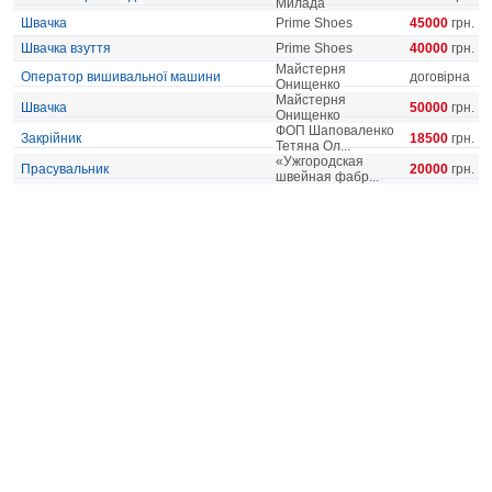
Милада
Швачка
Prime Shoes
45000
грн.
Швачка взуття
Prime Shoes
40000
грн.
Майстерня
Оператор вишивальної машини
договірна
Онищенко
Майстерня
Швачка
50000
грн.
Онищенко
ФОП Шаповаленко
Закрійник
18500
грн.
Тетяна Ол...
«Ужгородская
Прасувальник
20000
грн.
швейная фабр...