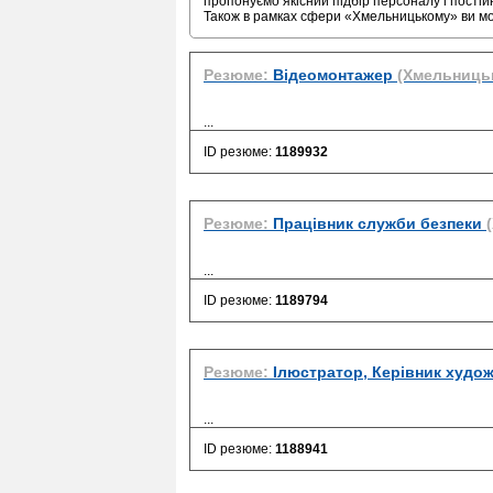
пропонуємо якісний підбір персоналу і постій
Також в рамках сфери «Хмельницькому» ви м
Резюме:
Відеомонтажер
(Хмельниць
...
ID резюме:
1189932
Резюме:
Працівник служби безпеки
...
ID резюме:
1189794
Резюме:
Ілюстратор, Керівник худож
...
ID резюме:
1188941