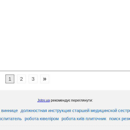
»
1
2
3
Jobs.ua
рекомендує переглянути:
в виннице
должностная инструкция старшей медицинской сест
оспитатель
робота ювеліром
робота київ плиточник
поиск рез