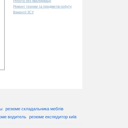
Робота без кваліфікації
Ремонт техніки та предметів побуту
Вакансії ЗСУ
ры
резюме складальника меблів
юме водитель
резюме експедитор київ