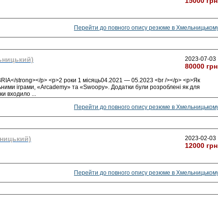
15000 грн
Перейти до повного опису резюме в Хмельницьком
ьницький)
2023-07-03
80000 грн
RIA</strong></p> <p>2 роки 1 місяць04.2021 — 05.2023 <br /></p> <p>Як
ьними іграми, «Arcademy» та «Swoopy». Додатки були розроблені як для
язки входило
...
Перейти до повного опису резюме в Хмельницьком
ницький)
2023-02-03
12000 грн
Перейти до повного опису резюме в Хмельницьком