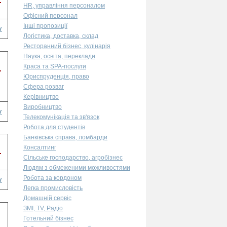
.
HR, управління персоналом
Офісний персонал
Інші пропозиції
у
Логістика, доставка, склад
Ресторанний бізнес, кулінарія
Наука, освіта, переклади
Краса та SPA-послуги
.
Юриспруденція, право
Сфера розваг
Керівництво
Виробництво
у
Телекомунікація та зв'язок
Робота для студентів
Банківська справа, ломбарди
Консалтинг
.
Сільське господарство, агробізнес
Людям з обмеженими можливостями
Робота за кордоном
у
Легка промисловість
Домашній сервіс
ЗМІ, TV, Радіо
Готельний бізнес