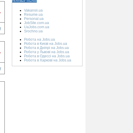
Полезные ссылки
Vakansii.ua
.
Resume.ua
Personal.ua
JobSite.com.ua
UaJobs.com.ua
у
Srochno.ua
Робота на Jobs.ua
Робота в Києві на Jobs.ua
Робота в Дніпрі на Jobs.ua
.
Робота у Львові на Jobs.ua
Робота в Одессі на Jobs.ua
Робота в Харкові на Jobs.ua
у