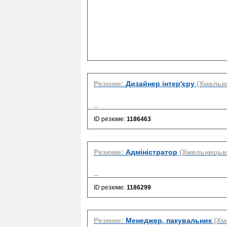
Резюме:
Дизайнер інтер'єру
(Хмельн
...
ID резюме:
1186463
Резюме:
Адміністратор
(Хмельницьк
...
ID резюме:
1186299
Резюме:
Менеджер, пакувальник
(Хм