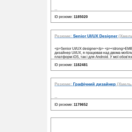
...
ID резюме:
1185020
Резюме:
Senior UI/UX Designer
(Хмел
<p>Senior UI/UX designer</p> <p><strong>EMB
дизайнер UI/UX, я працював над двома мобіл
платформ iOS, так і для Android. У мої обов’
ID резюме:
1182481
Резюме:
Графічний дизайнер
(Хмель
...
ID резюме:
1179652