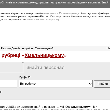
бітників в Хмельницькому, працевлаштування та розміщення вакансій. Знайт
ить вам відомо, як складно знайти
персонал в Хмельницькому
. Кого шукати - фахівців
юме з низьким рівнем зарплати Або потрібен персонал в Хмельницькому, але з високим
в, а також розміщення
вакансії в Хмельницькому
!
На
/ Резюме Дизайн, творчість, Хмельницький
рубриці «
Хмельницькому
»
Знайти персонал
Рубрика:
HP
алі JobSite ви зможете знайти резюме галузі «
Хмельницькому
». Ми