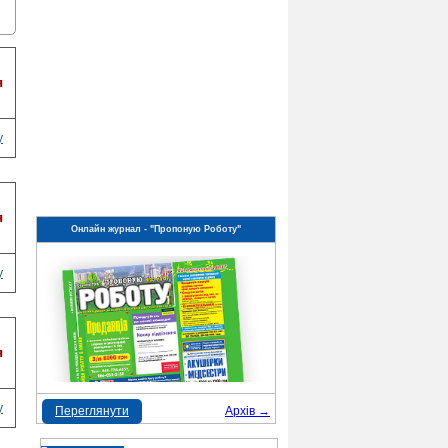
я
у
я
Онлайн журнал - "Пропоную Роботу"
у
я
у
Переглянути
Архів →