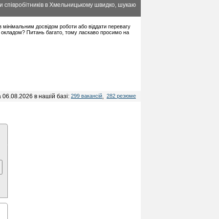
и співробітників в Хмельницькому швидко, шукаю
 з мінімальним досвідом роботи або віддати перевагу
 окладом? Питань багато, тому ласкаво просимо на
 06.08.2026 в нашій базі:
299 вакансій
,
282 резюме