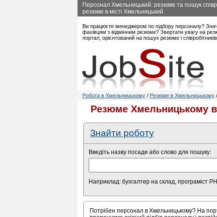
Персонал Хмельницький: резюме та пошук співро
резюме в місті Хмельницький.
Ви працюєте менеджером по підбору персоналу? Знач
фахівцям з відмінним резюме? Звертати увагу на рез
портал, орієнтований на пошук резюме і співробітникі
Робота в Хмельницькому
/
Резюме в Хмельницькому
Резюме Хмельницькому в 
Знайти роботу
Введіть назву посади або слово для пошуку:
Наприклад: бухгалтер на склад, програміст P
Потрібен персонал в Хмельницькому? На порт