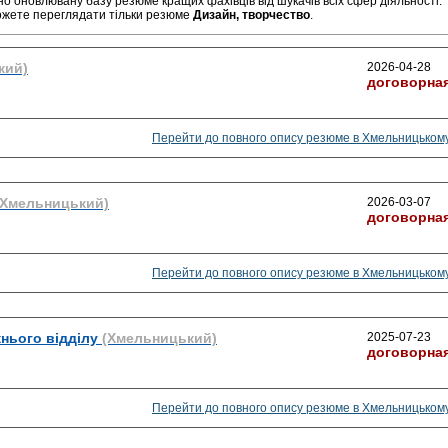
но оновлювану базу резюме кращих фахівців від шукачів всіх сфер діяльності.
ожете переглядати тільки резюме
Дизайн, творчество
.
кий)
2026-04-28
договорна
Перейти до повного опису резюме в Хмельницьком
(Хмельницький)
2026-03-07
договорна
Перейти до повного опису резюме в Хмельницьком
нього відділу
(Хмельницький)
2025-07-23
договорна
Перейти до повного опису резюме в Хмельницьком