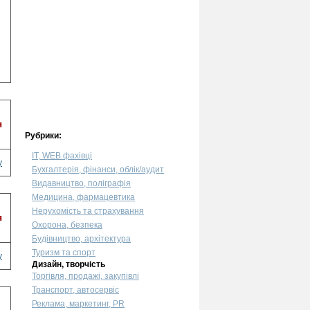
я
Рубрики:
IT, WEB фахівці
у
Бухгалтерія, фінанси, облік/аудит
Видавництво, поліграфія
Медицина, фармацевтика
Нерухомість та страхування
я
Охорона, безпека
Будівництво, архітектура
Туризм та спорт
у
Дизайн, творчість
Торгівля, продажі, закупівлі
Транспорт, автосервіс
Реклама, маркетинг, PR