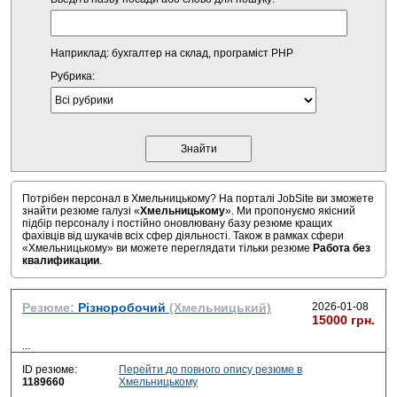
Наприклад: бухгалтер на склад, програміст PHP
Рубрика:
Потрібен персонал в Хмельницькому? На порталі JobSite ви зможете
знайти резюме галузі «
Хмельницькому
». Ми пропонуємо якісний
підбір персоналу і постійно оновлювану базу резюме кращих
фахівців від шукачів всіх сфер діяльності. Також в рамках сфери
«Хмельницькому» ви можете переглядати тільки резюме
Работа без
квалификации
.
Резюме:
Різноробочий
(Хмельницький)
2026-01-08
15000 грн.
...
ID резюме:
Перейти до повного опису резюме в
1189660
Хмельницькому