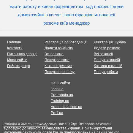
найти работу в киеве фармацевтом
код професії водій
домохозяйка в киеве
івано франківськ вакансії
резюме київ менеджер
Головна
Реестрація роботодавця
Реестрація шукача
Контакти
Додати вакансію
Додати резюме
Питання/відповіді
Всі резюме
Всі вакансії
Мапа сайту
Пошук резюме
Пошук вакансій
Роботодавцю
Каталог резюме
Каталог вакансій
Пошук персоналу
Пошук роботи
Наші сайти
Jobs.ua
Pro-robotu.ua
Training.ua
Arendazala.com.ua
Profi.ua
Робота в Хмельницькому
сама Вас знайде. Всі права захищені
відповідно до чинного законодавства України. При використанні
матеріалів сайту www.jobsite.km.ua гіперпосилання на даний ресурс