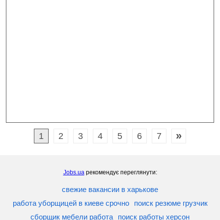
»
1
2
3
4
5
6
7
Jobs.ua
рекомендує переглянути:
свежие вакансии в харькове
работа уборщицей в киеве срочно
поиск резюме грузчик
сборщик мебели работа
поиск работы херсон