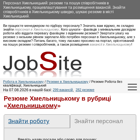
Персонал Хмельницький: резюме та пошук співробітників в
Хмельницькому, працевлаштування та розміщення вакансій. Знайти
співробітників в Хмельницькому швидко, шукаю резюме в місті
Хмельницький.
Ви працюєте менеджером по підбору персоналу? Значить вам відомо, як складно
знайти
персонал в Хмельницькому
. Кого шукати - фахівців з мінімальним досвідом
роботи або віддати перевагу фахівцям з відмінним резюме? Звертати увагу на
резюме з низьким рівнем зарплати Або потрібен персонал в Хмельницькому, але з
високим окладом? Питань багато, тому ласкаво просимо на портал, орієнтований
на пошук резюме і співробітників, а також розміщення
вакансії в Хмельницькому
!
Робота в Хмельницькому
/
Резюме в Хмельницькому
/ Резюме Робота без
кваліфікації, Хмельницький
На 07.08.2026 в нашій базі:
299 вакансій
,
282 резюме
Резюме Хмельницькому в рубриці
«
Хмельницькому
»
Знайти роботу
Знайти персонал
Введіть назву посади або слово для пошуку: