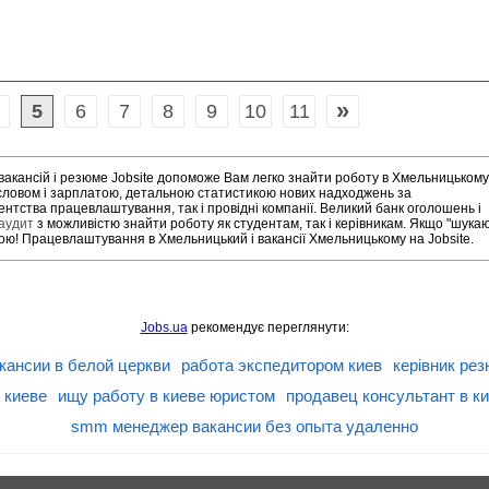
»
5
6
7
8
9
10
11
акансій і резюме Jobsite допоможе Вам легко знайти роботу в Хмельницькому
словом і зарплатою, детальною статистикою нових надходжень за
ентства працевлаштування, так і провідні компанії. Великий банк оголошень і
/аудит
з можливістю знайти роботу як студентам, так і керівникам. Якщо "шука
сою! Працевлаштування в Хмельницький і вакансії Хмельницькому на Jobsite.
Jobs.ua
рекомендує переглянути:
кансии в белой церкви
работа экспедитором киев
керівник ре
 киеве
ищу работу в киеве юристом
продавец консультант в к
smm менеджер вакансии без опыта удаленно