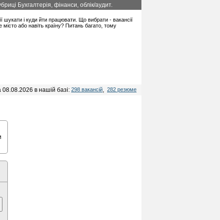
бриці Бухгалтерія, фінанси, облік/аудит.
її шукати і куди йти працювати. Що вибрати - вакансії
місто або навіть країну? Питань багато, тому
 08.08.2026 в нашій базі:
298 вакансій
,
282 резюме
и