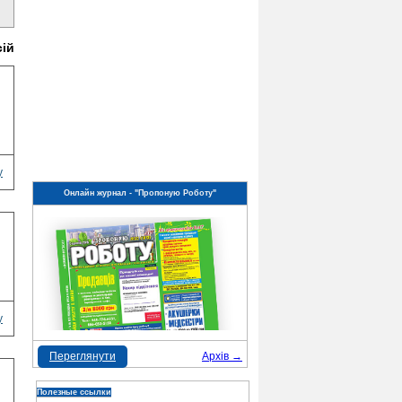
сій
у
Онлайн журнал - "Пропоную Роботу"
у
Переглянути
Архів →
Полезные ссылки