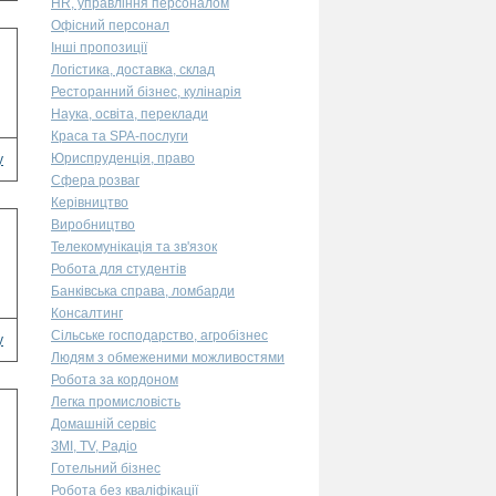
HR, управління персоналом
Офісний персонал
Інші пропозиції
Логістика, доставка, склад
Ресторанний бізнес, кулінарія
Наука, освіта, переклади
Краса та SPA-послуги
Юриспруденція, право
у
Сфера розваг
Керівництво
Виробництво
Телекомунікація та зв'язок
Робота для студентів
Банківська справа, ломбарди
Консалтинг
Сільське господарство, агробізнес
у
Людям з обмеженими можливостями
Робота за кордоном
Легка промисловість
Домашній сервіс
ЗМІ, TV, Радіо
Готельний бізнес
Робота без кваліфікації