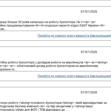
раці більше 30 років запрошує на роботу бухгалтера.<br /></p> <p>
ійне працевлаштування</li><li>соціальні гарантії згідно КЗпП України;</li>
во...
Перейти до повного опису вакансії в Хмельницьком
ійну роботу бухгалтера з досвідом роботи на виробництві.</p> <p><strong>
ong></p> <p>– обов’язковий досвід роботи бухгалтером на виробничому
іальна ос...
Перейти до повного опису вакансії в Хмельницьком
онує роботу <strong>головного бухгалтера</strong>, який відповідатиме за
 податкову безпеку компанії.</p> <p>Що входитиме у <strong>ваші
терського обліку для ФОП і ТОВ відповідно до ...