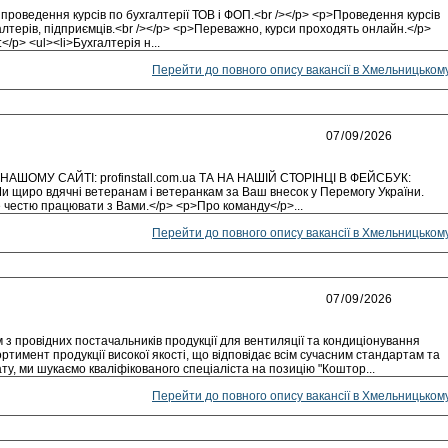
роведення курсів по бухгалтерії ТОВ і ФОП.<br /></p> <p>Проведення курсів
галтерів, підприємців.<br /></p> <p>Переважно, курси проходять онлайн.</p>
</p> <ul><li>Бухгалтерія н...
Перейти до повного опису вакансії в Хмельницьком
ШОМУ САЙТІ: profinstall.com.ua ТА НА НАШІЙ СТОРІНЦІ В ФЕЙСБУК:
Ми щиро вдячні ветеранам і ветеранкам за Ваш внесок у Перемогу України.
 честю працювати з Вами.</p> <p>Про команду</p>...
Перейти до повного опису вакансії в Хмельницьком
 з провідних постачальників продукції для вентиляції та кондиціонування
ртимент продукції високої якості, що відповідає всім сучасним стандартам та
у, ми шукаємо кваліфікованого спеціаліста на позицію "Коштор...
Перейти до повного опису вакансії в Хмельницьком