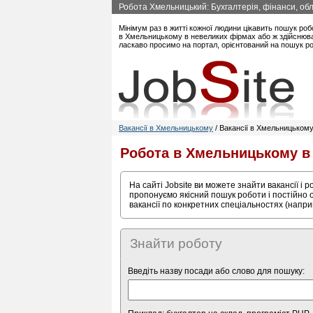
Робота Хмельницький: Бухгалтерія, фінанси, облі
Мінімум раз в житті кожної людини цікавить пошук роб
в Хмельницькому в невеликих фірмах або ж здійснюват
ласкаво просимо на портал, орієнтований на пошук ро
Вакансії в Хмельницькому
/ Вакансії в Хмельницькому 
Робота в Хмельницькому в
На сайті Jobsite ви можете знайти вакансії і 
пропонуємо якісний пошук роботи і постійно 
вакансії по конкретних спеціальностях (наприк
Знайти роботу
Введіть назву посади або слово для пошуку: