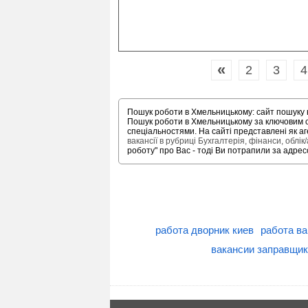
«
2
3
4
Пошук роботи в Хмельницькому: сайт пошуку в
Пошук роботи в Хмельницькому за ключовим 
спеціальностями. На сайті представлені як аг
вакансії в рубриці Бухгалтерія, фінанси, облік
роботу" про Вас - тоді Ви потрапили за адре
работа дворник киев
работа ва
вакансии заправщик