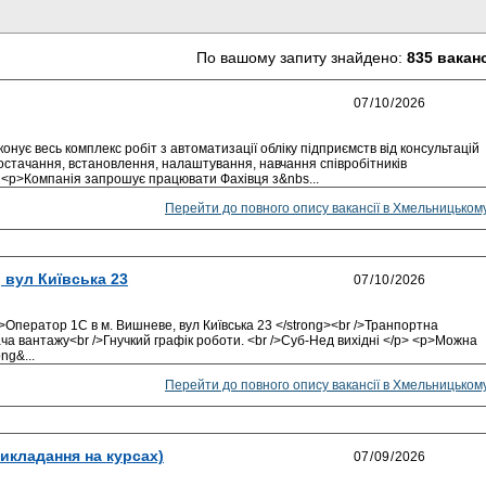
По вашому запиту знайдено:
835 вакан
онує весь комплекс робіт з автоматизації обліку підприємств від консультацій
стачання, встановлення, налаштування, навчання співробітників
 <p>Компанія запрошує працювати Фахівця з&nbs...
Перейти до повного опису вакансії в Хмельницьком
 вул Київська 23
>Оператор 1С в м. Вишневе, вул Київська 23 </strong><br />Транпортна
ча вантажу<br />Гнучкий графік роботи. <br />Суб-Нед вихідні </p> <p>Можна
ng&...
Перейти до повного опису вакансії в Хмельницьком
икладання на курсах)