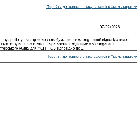
Перейти до повного опису вакансії в Хмельницьком
онує роботу <strong>головного бухгалтера</strong>, який відповідатиме за
 податкову безпеку компанії.</p> <p>Що входитиме у <strong>ваші
терського обліку для ФОП і ТОВ відповідно до ...
Перейти до повного опису вакансії в Хмельницьком