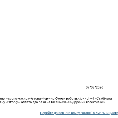
ди <strong>касира</strong>!</p> <p>Умови роботи:</p> <ul><li>Стабільна
іну </strong>- оплата два рази на місяць</li><li>Дружний колектив</li>
Перейти до повного опису вакансії в Хмельницьком