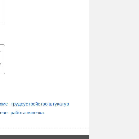
.
ю
зюме
трудоустройство штукатур
иеве
работа нянечка