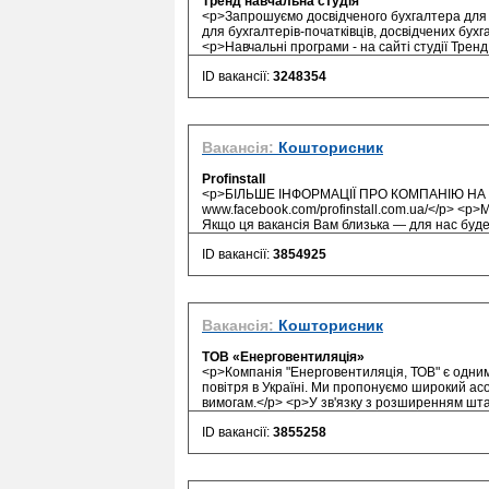
Тренд навчальна студія
<p>Запрошуємо досвідченого бухгалтера для п
для бухгалтерів-початківців, досвідчених бух
<p>Навчальні програми - на сайті студії Тренд:
ID вакансії:
3248354
Вакансія:
Кошторисник
Profinstall
<p>БІЛЬШЕ ІНФОРМАЦІЇ ПРО КОМПАНІЮ НА НА
www.facebook.com/profinstall.com.ua/</p> <p>
Якщо ця вакансія Вам близька — для нас буде
ID вакансії:
3854925
Вакансія:
Кошторисник
ТОВ «Енерговентиляція»
<p>Компанія "Енерговентиляція, ТОВ" є одним
повітря в Україні. Ми пропонуємо широкий асо
вимогам.</p> <p>У зв'язку з розширенням штат
ID вакансії:
3855258