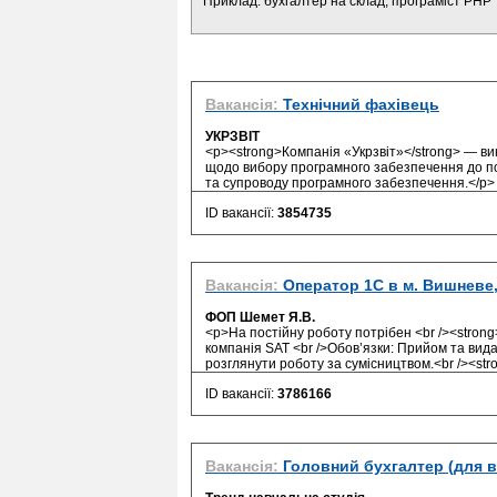
Приклад: бухгалтер на склад, програміст PHP
Вакансія:
Технічний фахівець
УКРЗВІТ
<p><strong>Компанія «Укрзвіт»</strong> — вик
щодо вибору програмного забезпечення до по
та супроводу програмного забезпечення.</p>
ID вакансії:
3854735
Вакансія:
Оператор 1С в м. Вишневе,
ФОП Шемет Я.В.
<p>На постійну роботу потрібен <br /><strong
компанія SAT <br />Обов’язки: Прийом та вида
розглянути роботу за сумісництвом.<br /><stro
ID вакансії:
3786166
Вакансія:
Головний бухгалтер (для в