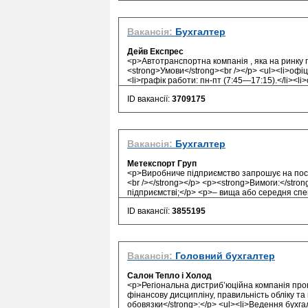
Вакансія:
Бухгалтер
Дейв Експрес
<p>Автотранспортна компанія , яка на ринку п
<strong>Умови</strong><br /></p> <ul><li>офіц
<li>графік работи: пн-пт (7:45—17:15).</li><li>с
ID вакансії:
3709175
Вакансія:
Бухгалтер
Метекспорт Груп
<p>Виробниче підприємство запрошує на пост
<br /></strong></p> <p><strong>Вимоги:</str
підприємстві;</p> <p>– вища або середня спец
ID вакансії:
3855195
Вакансія:
Головний бухгалтер
Салон Тепло і Холод
<p>Регіональна дистриб’юційна компанія проп
фінансову дисципліну, правильність обліку та
обовязки</strong>:</p> <ul><li>Ведення бухгал