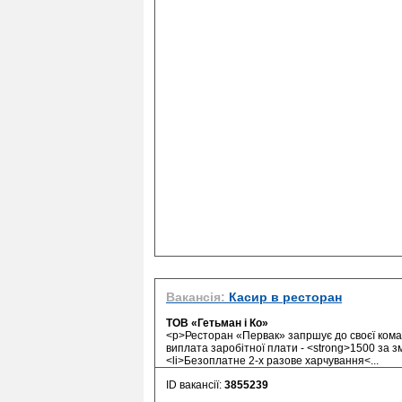
Вакансія:
Касир в ресторан
ТОВ «Гетьман і Ко»
<p>Ресторан «Первак» запршує до своєї коман
виплата заробітної плати - <strong>1500 за зм
<li>Безоплатне 2-х разове харчування<...
ID вакансії:
3855239