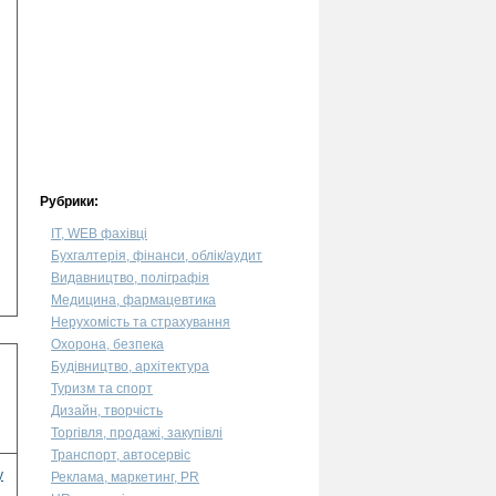
Рубрики:
IT, WEB фахівці
Бухгалтерія, фінанси, облік/аудит
Видавництво, поліграфія
Медицина, фармацевтика
Нерухомість та страхування
Охорона, безпека
Будівництво, архітектура
Туризм та спорт
Дизайн, творчість
Торгівля, продажі, закупівлі
Транспорт, автосервіс
у
Реклама, маркетинг, PR