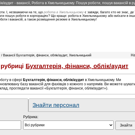
к/аудит - вакансії, Робота в Хмельницькому. Пошук роботи, пошук вакансій в ру
оти. І, незважаючи на те, що
робота в Хмельницькому
є завжди, багато хто не знає, де 
и пошук роботи в корпораціях? Що краще: робота в Хмельницькому або виїхати в інше 
боти і вакансій, а також розміщення резюме в Хмельницькому!
На
/ Вакансії Бухгалтерія, фінанси, облік/аудит, Хмельницький
 рубриці
Бухгалтерія, фінанси, облік/аудит
роботу в сфері
Бухгалтерія, фінанси, облік/аудит
в Хмельницькому. Ми
оновлювану базу вакансій для фахівців з кожного з напрямів. Ви можете шукат
лад, проглядати вакансії «Бухгалтерія, фінанси, облік/аудит»).
Знайти персонал
Рубрика: