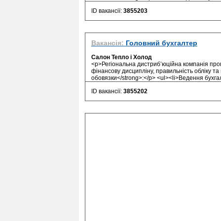
ID вакансії:
3855203
Вакансія:
Головний бухгалтер
Салон Тепло і Холод
<p>Регіональна дистриб’юційна компанія проп
фінансову дисципліну, правильність обліку та
обовязки</strong>:</p> <ul><li>Ведення бухгал
ID вакансії:
3855202