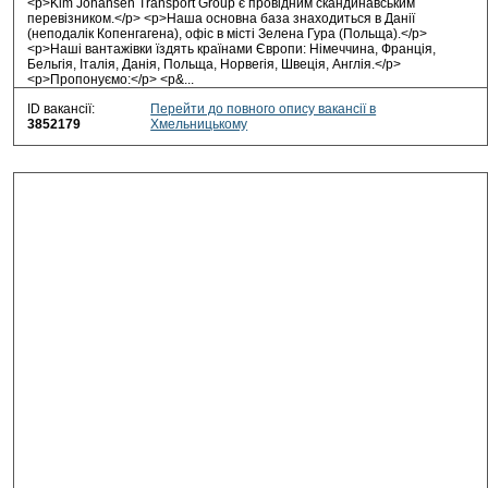
<p>Kim Johansen Transport Group є провідним скандинавським
перевізником.</p> <p>Наша основна база знаходиться в Данії
(неподалік Копенгагена), офіс в місті Зелена Гура (Польща).</p>
<p>Наші вантажівки їздять країнами Європи: Німеччина, Франція,
Бельгія, Італія, Данія, Польща, Норвегія, Швеція, Англія.</p>
<p>Пропонуємо:</p> <p&...
ID вакансії:
Перейти до повного опису вакансії в
3852179
Хмельницькому