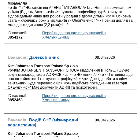
Мірабелла
<p dir="ltr">Вакансія від АГЕНЦІЇ МІРАБЕЛЛА<br />Няня з проживанням
у сім'ю (Відень, Австрія)<br /> Шукаємо професійну, турботливу та
відповідальну няню для роботи у родині з двома дітьми.<br /> Основна
увага – хлопчик 2 роки 2 місяці.<br /> Обов'язки<br /> • Повний догляд за
молодшою дитиною (2,2 роки)<br /...
ID вакансії:
Перейти до повного опису вакансії в
3854172
Хмельницькому
Вакансія:
Далекобійник
Kim Johansen Transport Poland Sp.z.o.o
<p>КIM JOHANSEN TRANSPORT GROUP (відділення в Польщі) шукає
водія-міжнародника з ADR+CE: </p> <p>Вимоги:</p> <p> - Готовність до
повної зайнятості та гнучкого графіку </p> <p>- Досвід роботи водієм
вантажівки буде перевагою</p> <p>- водійське посвідчення категорії
C+E</p> <p>* Має документи ADR!!! та психотехніч...
ID вакансії:
Перейти до повного опису вакансії в
3852468
Хмельницькому
Вакансія:
Водій С+Е (міжнародні
перевезення)
Kim Johansen Transport Poland Sp.z.o.o