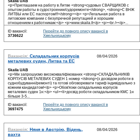
Skaila UAB
<p>Приглашаем на работу в Литве <strong>судовых СВАРЩИКОВ с
опытом работы в судостроении/судоремонте</strong>, <strong>С ВНЖ
ЛИТВЫ или ЕС паспортом!!!</strong></p> <p>Легальная работа в
литовские компании с безупречной репутацией и хорошим
отношением к работникам:</p> <p>www.skaila.lt</p> <p><br /></p>...
ID вакансії:
Перейти до повного опису вакансії в
3736622
Хмельницькому
Вакансія:
Складальник корпусів
металевих суден, Литва та ЕС
Skaila UAB
<p>Ми запрошуємо висококваліфікованих <strong>СКЛАДАЛЬНИКІВ
КОРПУСІВ МЕТАЛЕВИХ СУДЕН 1 номер </strong>(з досвідом роботи в
суднобудуванні/ремонті) та готові обговорювати тариф індивідуально з
кожним кандидатом!</p> <p>Обов'язки складальника корпусів
металевих суден 1н:</p> <ul><li>досвід роботи складальником КМС 1н
більше 3-5...
ID вакансії:
Перейти до повного опису вакансії в
3697475
Хмельницькому
Вакансія:
Няня в Австрію, Відень,
вахта