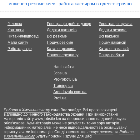
инженер резюме киев
работа кассиром в одессе срочно
Головна
Реестрація роботодавця
Реестрація шукача
Контакти
Додати вакансію
Додати резюме
Питання/відповіді
Всі резюме
Всі вакансії
Мапа сайту
Пошук резюме
Пошук вакансій
Роботодавцю
Каталог резюме
Каталог вакансій
Пошук персоналу
Пошук роботи
Наші сайти
Jobs.ua
Pro-robotu.ua
Training.ua
Arendazala.com.ua
Profi.ua
Робота в Хмельницькому
сама Вас знайде. Всі права захищені
відповідно до чинного законодавства України. При використанні
матеріалів сайту www.jobsite.km.ua гіперпосилання на даний ресурс
обов'язкове. Адміністрація може не розділяти точку зору авторів
інформаційних матеріалів і не несе відповідальності за розміщувану
користувачами інформацію. Сподіваємося, що
пошук резюме
та
Робота
в Хмельницькому
будуть приємні і зручні для Вас!