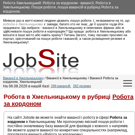
Робота Хмельницький: Робота за кордоном - вакансії, Робота в
Хмельницькому. Пошук роботи, пошук вакансій в рубриці Робота за
кордоном.
Мінімум раз в житті кожної людини цікавить пошук роботи. І, незважаючи на те, що
робота в Хмельницькому
є завжди, багато хто не знає, де її шукати і куди йти
працювати. Що вибрати - вакансії в Хмельницькому в невеликих фірмах або ж
здійснювати пошук роботи в корпораціях? Що краще: робота в Хмельницькому або
виїхати в інше місто або навіть країну? Питань багато, тому ласкаво просимо на
портал, орієнтований на пошук роботи і вакансій, а також розміщення резюме в
Хмельницькому!
Вакансії в Хмельницькому
/ Вакансії в Хмельницькому / Вакансії Робота за
кордоном, Хмельницький
На 06.08.2026 в нашій базі:
299 вакансій
,
282 резюме
Робота в Хмельницькому в рубриці
Робота
за кордоном
На сайті Jobsite ви можете знайти вакансії і роботу в сфері
Робота за
кордоном
в Хмельницькому. Ми пропонуємо якісний пошук роботи і
постійно оновлювану базу вакансій для фахівців з кожного з напрямів.
Ви можете шукати вакансії по конкретних спеціальностях (наприклад,
проглядати вакансії «Робота за кордоном»).