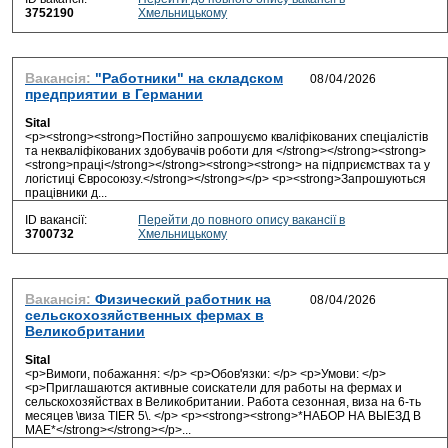
3752190
Хмельницькому
Вакансія:
"Работники" на складском
предприятии в Германии
Sital
<p><strong><strong>Постійно запрошуємо кваліфікованих спеціалістів
та некваліфікованих здобувачів роботи для </strong></strong><strong>
<strong>праці</strong></strong><strong><strong> на підприємствах та у
логістиці Євросоюзу.</strong></strong></p> <p><strong>Запрошуються
працівники д...
ID вакансії:
Перейти до повного опису вакансії в
3700732
Хмельницькому
Вакансія:
Физический работник на
сельскохозяйственных фермах в
Великобритании
Sital
<p>Вимоги, побажання: </p> <p>Обов'язки: </p> <p>Умови: </p>
<p>Приглашаются активные соискатели для работы на фермах и
сельскохозяйствах в Великобритании. Работа сезонная, виза на 6-ть
месяцев \виза ТIER 5\. </p> <p><strong><strong>*НАБОР НА ВЫЕЗД В
МАЕ*</strong></strong></p>...