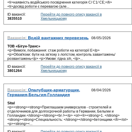
<li>наявність водійського посвідчення категорія С/ С1/ CE;</li>
<li>досвід роботи є перевагою (але...
ID вакансії:
Перейти до повного опису вакансії в
3835510
Хмельницькому
Вакансія:
Водій вантажних перевезень
ТОВ «Бігун-Транс»
<p>Вимоги, побажання: стаж роботи на категорії Е</p>
<p>Обов'язки: бути на зв’язку з логістом, контроль завантажень/
розвантажень</p> <p>Умови: гідна з/п, </p>...
ID вакансії:
Перейти до повного опису вакансії в
3801264
Хмельницькому
Вакансія:
Опалубщик-арматурщик,
Германия-Бельгия-Голландия
Sital
<p><strong><strong>Приглашаем универсалов - строителей и
отделочников для долгосрочной работы в Германии, Бельгии и
Голландии.</strong></strong><br /></p> <ol><li><strong>1. </strong>
<strong><strong>Специальность: </strong></strong>бетонщики.</li></ol>
<p><strong><...
ID вакансії:
Перейти до повного опису вакансії в