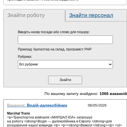
Знайти роботу
Знайти персонал
Введіть назву посади або слово для пошуку:
Приклад: бухгалтер на склад, програміст PHP
Рубрика:
По вашому запиту знайдено:
1066 вакансій
Вакансія:
Водій-далекобійник
Marshal Trans
<p>Транспортна компанія «МАРШАЛ ЮА» запрошує
на роботу <strong>Водія — далекобійника в Європу </strong>для
розширення нашої команди.</p> <p><strong>Вимоги:</strong></p> <ul>