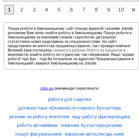
»
1
2
3
4
5
6
7
8
9
10
Пошук роботи в Хмельницькому: сайт пошуку вакансій і резюме Jobsite
допоможе Вам легко знайти роботу в Хмельницькому. Пошук роботи в
Хмельницькому за ключовим словом і зарплатою, детальною
статистикою нових надходжень за спеціальностями. На сайті
представлені як агентства працевлаштування, так і провідні компанії.
Великий банк оголошень і
вакансії в рубриці Робота за кордоном
з
можливістю знайти роботу як студентам, так і керівникам. Якщо "шукаю
роботу" про Вас - тоді Ви потрапили за адресою! Працевлаштування в
Хмельницький і вакансії Хмельницькому на Jobsite.
Jobs.ua
рекомендує переглянути:
работа для сиделки
должностные обязанности главного бухгалтера
резюме на роботу вчителем
ищу работу фрезеровщика
робота автомийник
помічник бухгалтера резюме
пошук фасувальників
вакансии автослесарь киев