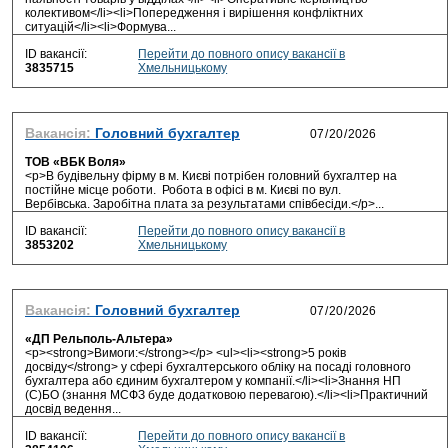
колективом</li><li>Попередження і вирішення конфліктних
ситуацій</li><li>Формува...
ID вакансії:
Перейти до повного опису вакансії в
3835715
Хмельницькому
Вакансія:
Головний бухгалтер
ТОВ «ВБК Воля»
<p>В будівельну фірму в м. Києві потрібен головний бухгалтер на
постійне місце роботи. Робота в офісі в м. Києві по вул.
Вербівська. Заробітна плата за результатами співбесіди.</p>...
ID вакансії:
Перейти до повного опису вакансії в
3853202
Хмельницькому
Вакансія:
Головний бухгалтер
«ДП Рельполь-Альтера»
<p><strong>Вимоги:</strong></p> <ul><li><strong>5 років
досвіду</strong> у сфері бухгалтерського обліку на посаді головного
бухгалтера або єдиним бухгалтером у компанії.</li><li>Знання НП
(С)БО (знання МСФЗ буде додатковою перевагою).</li><li>Практичний
досвід ведення...
ID вакансії:
Перейти до повного опису вакансії в