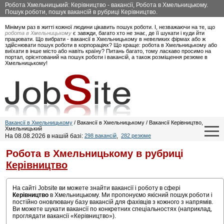
Робота Хмельницький: Керівництво - вакансії, Робота в Хмельницькому.
Пошук роботи, пошук вакансій в рубриці Керівництво.
Мінімум раз в житті кожної людини цікавить пошук роботи. І, незважаючи на те, що
робота в Хмельницькому
є завжди, багато хто не знає, де її шукати і куди йти
працювати. Що вибрати - вакансії в Хмельницькому в невеликих фірмах або ж
здійснювати пошук роботи в корпораціях? Що краще: робота в Хмельницькому або
виїхати в інше місто або навіть країну? Питань багато, тому ласкаво просимо на
портал, орієнтований на пошук роботи і вакансій, а також розміщення резюме в
Хмельницькому!
Вакансії в Хмельницькому
/ Вакансії в Хмельницькому / Вакансії Керівництво,
Хмельницький
На 08.08.2026 в нашій базі:
298 вакансій
,
282 резюме
Робота в Хмельницькому в рубриці
Керівництво
На сайті Jobsite ви можете знайти вакансії і роботу в сфері
Керівництво
в Хмельницькому. Ми пропонуємо якісний пошук роботи і
постійно оновлювану базу вакансій для фахівців з кожного з напрямів.
Ви можете шукати вакансії по конкретних спеціальностях (наприклад,
проглядати вакансії «Керівництво»).