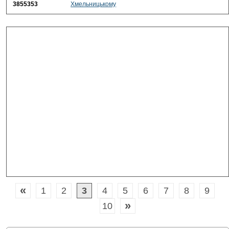
3855353
Хмельницькому
«
1
2
3
4
5
6
7
8
9
»
10