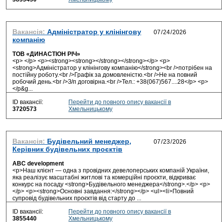
Вакансія:
Адміністратор у клінінгову
компанію
ТОВ «ДИНАСТІОН РІЧ»
<p> </p> <p><strong><strong></strong></strong></p> <p>
<strong>Адміністратор у клінінгову компанію</strong><br />потрібен на
постійну роботу.<br />Графік за домовленістю.<br />Не на повний
робочий день.<br />З/п договірна.<br />Тел.: +38(067)567....28</p> <p>
</p&g...
ID вакансії:
Перейти до повного опису вакансії в
3720573
Хмельницькому
Вакансія:
Будівельний менеджер,
Керівник будівельних проєктів
ABC development
<p>Наш клієнт — одна з провідних девелоперських компаній України,
яка реалізує масштабні житлові та комерційні проєкти, відкриває
конкурс на посаду <strong>Будівельного менеджера</strong>.</p> <p>
</p> <p><strong>Основні завдання:</strong></p> <ul><li>Повний
супровід будівельних проєктів від старту до ...
ID вакансії:
Перейти до повного опису вакансії в
3855440
Хмельницькому