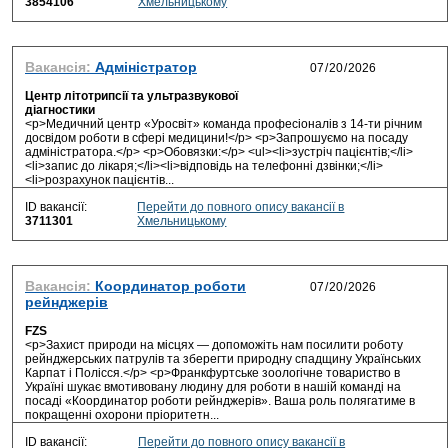
3854106
Хмельницькому
Вакансія:
Адміністратор
Центр літотрипсії та ультразвукової
діагностики
<p>Медичний центр «Уросвіт» команда професіоналів з 14-ти річним
досвідом роботи в сфері медицини!</p> <p>Запрошуємо на посаду
адміністратора.</p> <p>Обовязки:</p> <ul><li>зустріч пацієнтів;</li>
<li>запис до лікаря;</li><li>відповідь на телефонні дзвінки;</li>
<li>розрахунок пацієнтів...
ID вакансії:
Перейти до повного опису вакансії в
3711301
Хмельницькому
Вакансія:
Координатор роботи
рейнджерів
FZS
<p>Захист природи на місцях — допоможіть нам посилити роботу
рейнджерських патрулів та зберегти природну спадщину Українських
Карпат і Полісся.</p> <p>Франкфуртське зоологічне товариство в
Україні шукає вмотивовану людину для роботи в нашій команді на
посаді «Координатор роботи рейнджерів». Ваша роль полягатиме в
покращенні охорони пріоритетн...
ID вакансії:
Перейти до повного опису вакансії в