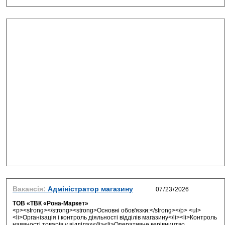
Вакансія:
Адміністратор магазину
ТОВ «ТВК «Рона-Маркет»
<p><strong></strong><strong>Основні обов'язки:</strong></p> <ul>
<li>Організація і контроль діяльності відділів магазину</li><li>Контроль
наявності товарів у відділах</li><li>Оперативне керівництво