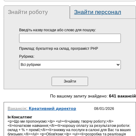
Знайти роботу
Знайти персонал
Введіть назву посади або слово для пошуку:
Приклад: бухгалтер на склад, програміст PHP
Рубрика:
По вашому запиту знайдено:
641 вакансій
Вакансія:
Креативний директор
Ін Консалтинг
<p>Що ми пропонуємо:</p> <ul><li>цікаву, творчу роботу;</li>
<li>початкове навчання;</li><li>хорошу оплату за результатом роботи:
оклад + % + премії;</li><li>знижку на послуги в салоні для Вас та ваших
близьких.</li></ul> <p>Обов'язки:</p> <ul><li>розробка та реалізація