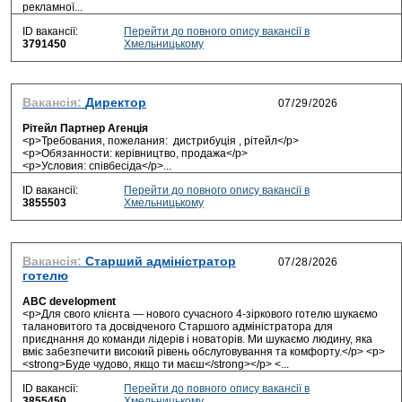
рекламної...
ID вакансії:
Перейти до повного опису вакансії в
3791450
Хмельницькому
Вакансія:
Директор
Рітейл Партнер Агенція
<p>Требования, пожелания: дистрибуція , рітейл</p>
<p>Обязанности: керівництво, продажа</p>
<p>Условия: співбесіда</p>...
ID вакансії:
Перейти до повного опису вакансії в
3855503
Хмельницькому
Вакансія:
Старший адміністратор
готелю
ABC development
<p>Для свого клієнта — нового сучасного 4-зіркового готелю шукаємо
талановитого та досвідченого Старшого адміністратора для
приєднання до команди лідерів і новаторів. Ми шукаємо людину, яка
вміє забезпечити високий рівень обслуговування та комфорту.</p> <p>
<strong>Буде чудово, якщо ти маєш</strong></p> <...
ID вакансії:
Перейти до повного опису вакансії в
3855450
Хмельницькому