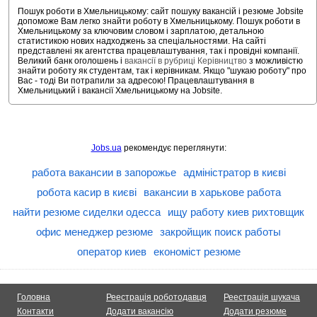
Пошук роботи в Хмельницькому: сайт пошуку вакансій і резюме Jobsite
допоможе Вам легко знайти роботу в Хмельницькому. Пошук роботи в
Хмельницькому за ключовим словом і зарплатою, детальною
статистикою нових надходжень за спеціальностями. На сайті
представлені як агентства працевлаштування, так і провідні компанії.
Великий банк оголошень і
вакансії в рубриці Керівництво
з можливістю
знайти роботу як студентам, так і керівникам. Якщо "шукаю роботу" про
Вас - тоді Ви потрапили за адресою! Працевлаштування в
Хмельницький і вакансії Хмельницькому на Jobsite.
Jobs.ua
рекомендує переглянути:
работа вакансии в запорожье
адміністратор в києві
робота касир в києві
вакансии в харькове работа
найти резюме сиделки одесса
ищу работу киев рихтовщик
офис менеджер резюме
закройщик поиск работы
оператор киев
економіст резюме
Головна
Реестрація роботодавця
Реестрація шукача
Контакти
Додати вакансію
Додати резюме